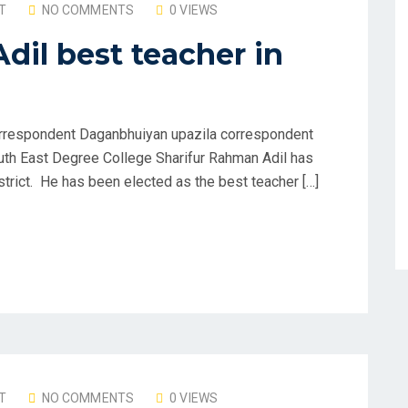
T
NO COMMENTS
0 VIEWS
dil best teacher in
rrespondent Daganbhuiyan upazila correspondent
outh East Degree College Sharifur Rahman Adil has
strict. He has been elected as the best teacher […]
T
NO COMMENTS
0 VIEWS