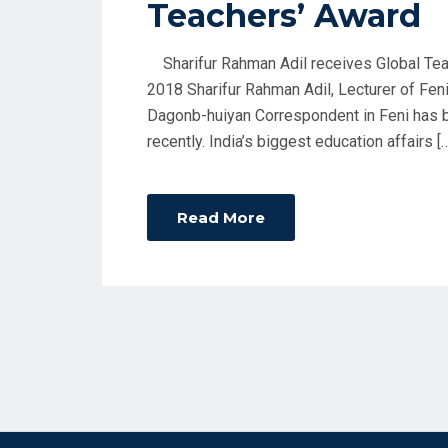
Teachers’ Award
T
E
D
Sharifur Rahman Adil receives Global Te
O
2018 Sharifur Rahman Adil, Lecturer of Fe
N
Dagonb-huiyan Correspondent in Feni has b
recently. India’s biggest education affairs [
Read More