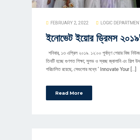
P
FEBRUARY 2, 2022
LOGIC DEPARTMEN
O
ইনোভেট ইয়োর ড্রিমস ২০১৯’ প
S
T
শনিবার, ১৩ এপ্রিল ২০১৯. ১২:০০ পূর্বাহ্ণ শেয়ার বিজ নিউ
E
তিনটি হচ্ছে গুণগত শিক্ষা; সুলভ ও স্বচ্ছ জ্বালানি এং শিল্প 
D
পরিচালিত রয়েছে, সেগুলোর মধ্যে ‘ Innovate Your […]
O
N
Read More