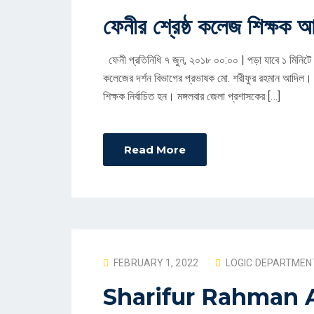
O
ফেনীর শ্রেষ্ঠ কলেজ শিক্ষক 
S
T
ফেনী প্রতিনিধি ৭ জুন, ২০১৮ ০০:০০ | পড়া যাবে ১ মিনিটে ফে
E
কলেজের দর্শন বিভাগের প্রভাষক মো. শরীফুর রহমান আদিল। জ
D
শিক্ষক নির্বাচিত হন। মঙ্গলবার জেলা প্রশাসকের […]
O
N
Read More
P
FEBRUARY 1, 2022
LOGIC DEPARTMEN
O
Sharifur Rahman A
S