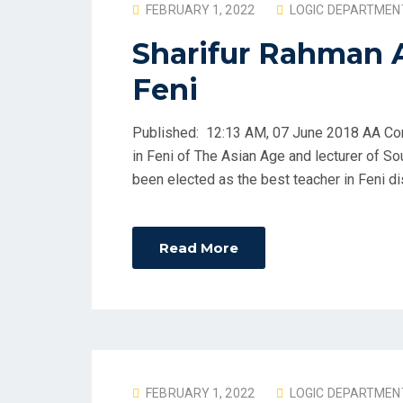
P
FEBRUARY 1, 2022
LOGIC DEPARTMEN
O
Sharifur Rahman A
S
Feni
T
E
D
Published: 12:13 AM, 07 June 2018 AA Co
O
in Feni of The Asian Age and lecturer of S
N
been elected as the best teacher in Feni di
Read More
P
FEBRUARY 1, 2022
LOGIC DEPARTMEN