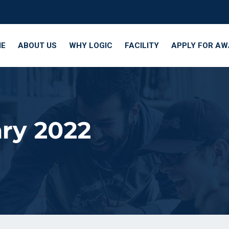
E
ABOUT US
WHY LOGIC
FACILITY
APPLY FOR A
ry 2022