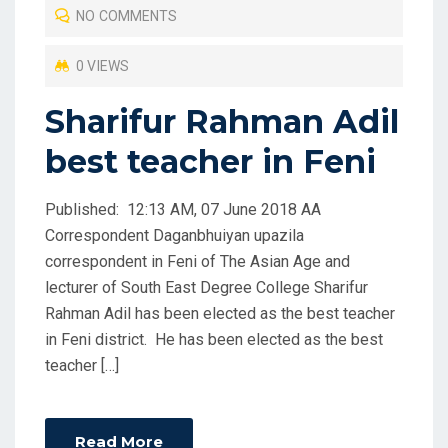
NO COMMENTS
E
D
0 VIEWS
O
Sharifur Rahman Adil
N
best teacher in Feni
Published: 12:13 AM, 07 June 2018 AA
Correspondent Daganbhuiyan upazila
correspondent in Feni of The Asian Age and
lecturer of South East Degree College Sharifur
Rahman Adil has been elected as the best teacher
in Feni district. He has been elected as the best
teacher […]
Read More