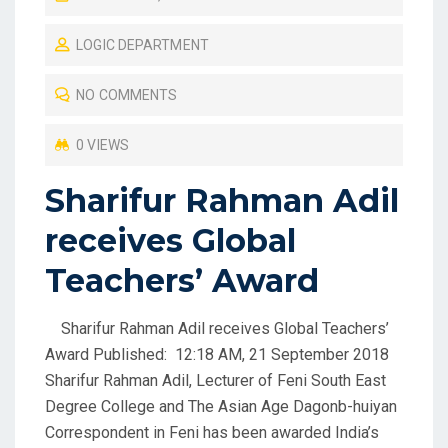
O
LOGIC DEPARTMENT
S
T
NO COMMENTS
E
D
0 VIEWS
O
Sharifur Rahman Adil
N
receives Global
Teachers’ Award
Sharifur Rahman Adil receives Global Teachers’
Award Published: 12:18 AM, 21 September 2018
Sharifur Rahman Adil, Lecturer of Feni South East
Degree College and The Asian Age Dagonb-huiyan
Correspondent in Feni has been awarded India’s