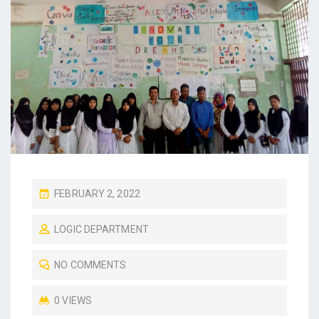
P
FEBRUARY 2, 2022
O
LOGIC DEPARTMENT
S
T
NO COMMENTS
E
D
0 VIEWS
O