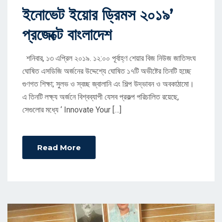
ইনোভেট ইয়োর ড্রিমস ২০১৯’
N
প্রজেক্টে বাংলাদেশ
শনিবার, ১৩ এপ্রিল ২০১৯. ১২:০০ পূর্বাহ্ণ শেয়ার বিজ নিউজ জাতিসংঘ
ঘোষিত এসডিজি অর্জনের উদ্দেশ্যে ঘোষিত ১৭টি অভীষ্টের তিনটি হচ্ছে
গুণগত শিক্ষা; সুলভ ও স্বচ্ছ জ্বালানি এং শিল্প উদ্ভাবন ও অবকাঠামো।
এ তিনটি লক্ষ্য অর্জনে বিশ্বব্যাপী যেসব প্রকল্প পরিচালিত রয়েছে,
সেগুলোর মধ্যে ‘ Innovate Your […]
Read More