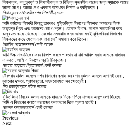
শিক্ষকদ্বয়, বন্ধুত্বপৃর্ণ ও শিক্ষার্থীবান্ধব ও বিভিন্ন সৃজনশীল কাজের জন্য স্যারকে আমার
ভালো লাগে। আমার দেখা একজন অসাধারণ শিক্ষক ও ব্যক্তিত্ব ।
পিয়াস চন্দ্র নাথ
ফেনীর শেষ্ঠ শিক্ষার্থী-২০১৮
আমি কর্মাসের শিক্ষার্থী কিন্তু তারপরও যুক্তিবিদ্যা বিভাগের শিক্ষকরা আমাদের নিকট
অত্যন্ত প্রিয় এবং আমাদের চোখে শ্রেষ্ঠ। যেকোন বিপদে- আপদে সহযোগিতা করে
বন্ধুর মত কাছে থেকেছে। যেকোন সমস্যাার জন্য আমরা সবাই যুক্তিবিদ্যা বিভাগের
শিক্ষকদের কাছে যেতাম এবং তারা সেটি সমাধান করে দিতেন।
ইয়াসিন আহমেদ
অনার্স ফেনী কলেজ
আমি উচ্চ মাধ্যমিকের ফরম ফিলাপ করতে পারতাম না যদি আদিল স্যার আমাকে সাহায্য
না করত , আমি এ বিভাগের প্রতি চিরকৃতজ্ঞ।
সাহেদা আক্তার প্রিয়া
অনার্স ফেনী কলেজ
চট্রগ্রাম মহিলা কলেজে দর্শন বিভাগের ক্লাস করার পর বুঝলাম আসলে আপনিই সেরা ,
বুঝানোর দক্ষতা, প্রাণবন্ততা, সহজবোধ্যতা সব ক্ষেত্রেই।
মিশু রায়
চট্রগ্রাম মহিলা কলেজ
যুক্তিবিদ্যা বিষয়ের ক্লাস আমাকে সামনের দিকে এগিয়ে যাওয়ার অনুপ্রেরণা দিয়েছে,
আমি এ বিভাগের কলাণে কলেজের ফলাফলের দিকে প্রথম হয়েছি।
সালেহা আক্তার
অনার্স ফেনী কলেজ
Previous
Next