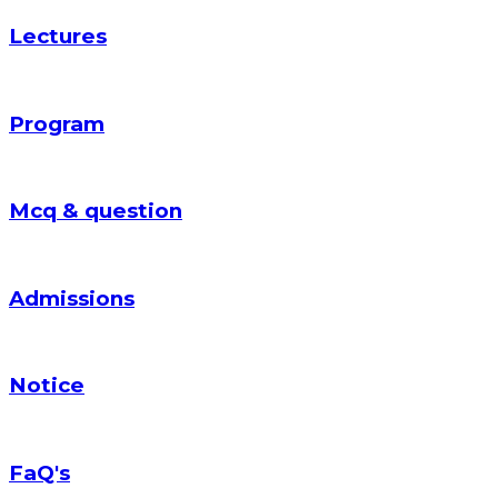
Lectures
Program
Mcq & question
Admissions
Notice
FaQ's