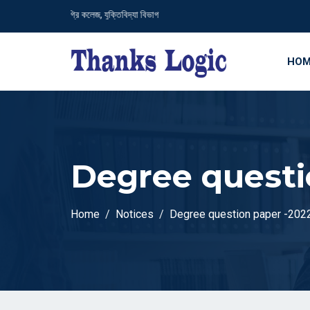
ী সাউথ ইষ্ট ডিগ্রি কলেজ, যুক্তিবিদ্যা বিভাগ
HOM
Degree questi
Home
Notices
Degree question paper -202