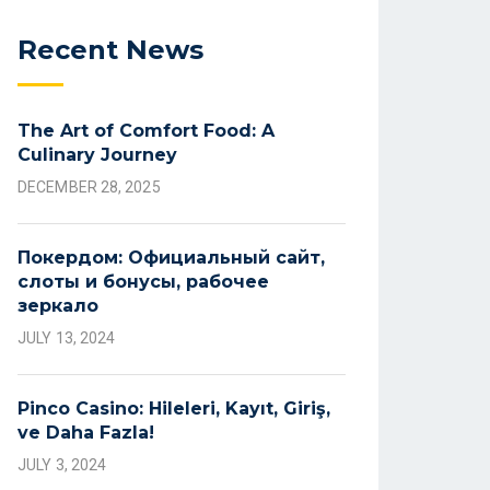
Recent News
The Art of Comfort Food: A
Culinary Journey
DECEMBER 28, 2025
Покердом: Официальный сайт,
слоты и бонусы, рабочее
зеркало
JULY 13, 2024
Pinco Casino: Hileleri, Kayıt, Giriş,
ve Daha Fazla!
JULY 3, 2024