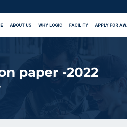
E
ABOUT US
WHY LOGIC
FACILITY
APPLY FOR A
on paper -2022
2