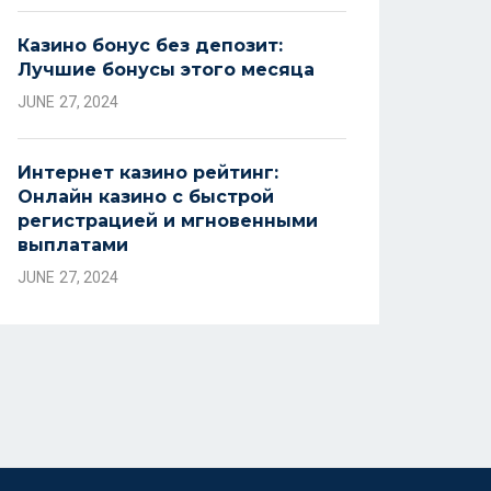
Казино бонус без депозит:
Лучшие бонусы этого месяца
JUNE 27, 2024
Интернет казино рейтинг:
Онлайн казино с быстрой
регистрацией и мгновенными
выплатами
JUNE 27, 2024