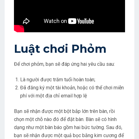
Luật chơi Phỏm
Để chơi phỏm, bạn sẽ đáp ứng hai yêu cầu sau:
Là người được trăm tuổi hoàn toàn;
Đã đăng ký một tài khoản, hoặc có thể chơi miễn
phí với một địa chỉ email hợp lệ
Bạn sẽ nhận được một bột bắp lớn trên bàn, rồi
chọn một chỗ nào đó để đặt bàn. Bàn sẽ có hình
dạng như một bàn báo gồm hai bức tường. Sau đó,
bạn sẽ nhận được một quả bọc bằng kim cương để