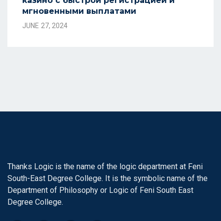
казино с быстрой регистрацией и
мгновенными выплатами
JUNE 27, 2024
Thanks Logic is the name of the logic department at Feni
South-East Degree College. It is the symbolic name of the
Department of Philosophy or Logic of Feni South East
Degree College.