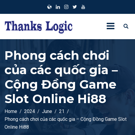
Phong cách chơi
của các quốc gia –
Cộng Đồng Game
Slot Online Hi88
Home
2024
June
21
Phong cách chơi của các quốc gia – Cộng Đồng Game Slot
Online Hi88