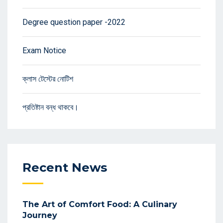
Degree question paper -2022
Exam Notice
ক্লাস টেস্টের নোটিশ
প্রতিষ্টান বন্ধ থাকবে।
Recent News
The Art of Comfort Food: A Culinary
Journey