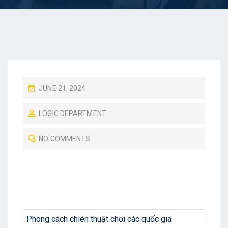
P
JUNE 21, 2024
O
LOGIC DEPARTMENT
S
T
NO COMMENTS
E
D
O
N
Phong cách chién thuật chơi các quốc gia