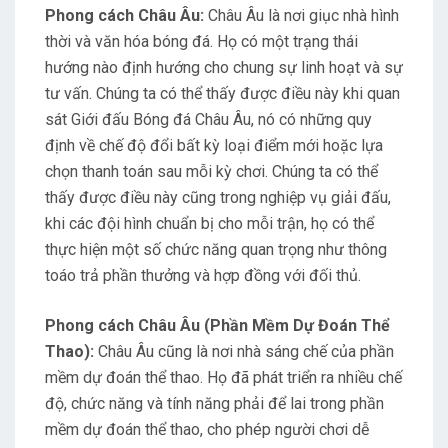
Phong cách Châu Âu:
Châu Âu là nơi giục nhà hình
thời và văn hóa bóng đá. Họ có một trạng thái
hướng nào định hướng cho chung sự linh hoạt và sự
tư vấn. Chúng ta có thể thấy được điều này khi quan
sát Giới đấu Bóng đá Châu Âu, nó có những quy
định về chế độ đổi bất kỳ loại điểm mới hoặc lựa
chọn thanh toán sau mỗi kỳ chơi. Chúng ta có thể
thấy được điều này cũng trong nghiệp vụ giải đấu,
khi các đội hình chuẩn bị cho mỗi trận, họ có thể
thực hiện một số chức năng quan trọng như thông
toáo trả phần thưởng và hợp đồng với đối thủ.
Phong cách Châu Âu (Phần Mềm Dự Đoán Thể
Thao):
Châu Âu cũng là nơi nhà sáng chế của phần
mềm dự đoán thể thao. Họ đã phát triển ra nhiều chế
độ, chức năng và tính năng phải để lai trong phần
mềm dự đoán thể thao, cho phép người chơi dễ