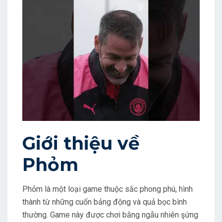
Giới thiệu về
Phỏm
Phỏm là một loại game thuộc sắc phong phú, hình
thành từ những cuốn bảng động và quả bọc bình
thường. Game này được chơi bằng ngẫu nhiên şứng