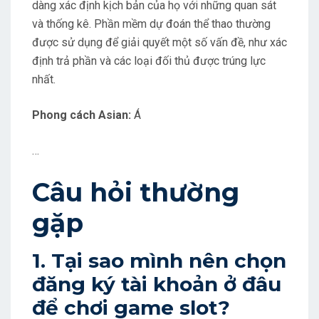
dàng xác định kịch bản của họ với những quan sát
và thống kê. Phần mềm dự đoán thể thao thường
được sử dụng để giải quyết một số vấn đề, như xác
định trả phần và các loại đối thủ được trúng lực
nhất.
Phong cách Asian:
Á
…
Câu hỏi thường
gặp
1. Tại sao mình nên chọn
đăng ký tài khoản ở đâu
để chơi game slot?