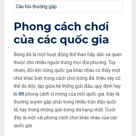
Câu hỏi thường gặp
Phong cách chơi
của các quốc gia
Bóng đá là một hoạt động thể thao hấp dẫn và quen
thuộc cho nhiều người trứng mọi địa phương. Tuy
nhiên, đôi khi nững quốc gia khác nhau có thấy một
chút khác biệt trong cách chơi bóng đá. Điều này có
thể do độc lập giữa hệ thống giải đấu, quy định hay
hi 88
phong cách vĩ mông của mỗi quốc gia. Đây là
thường xuyên gặp phải trong nhiều trận đấu quốc
tế, hay trong những giải bóng đá hạng nhất. Dưới
đây là một vài phong cách chơi khác nhau của các
quốc gia.