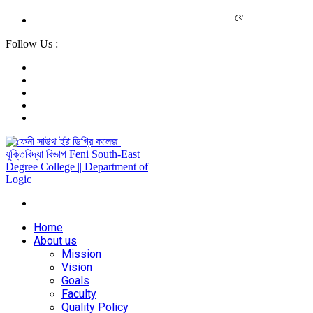
ফেনী সাউথ ইষ্ট ডিগ্রি কলেজ,
Follow Us :
Home
About us
Mission
Vision
Goals
Faculty
Quality Policy