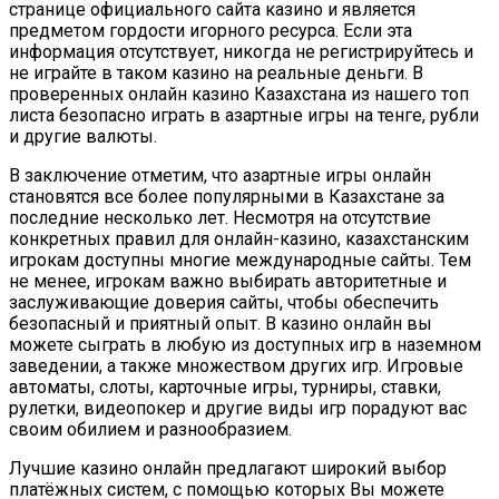
странице официального сайта казино и является
предметом гордости игорного ресурса. Если эта
информация отсутствует, никогда не регистрируйтесь и
не играйте в таком казино на реальные деньги. В
проверенных онлайн казино Казахстана из нашего топ
листа безопасно играть в азартные игры на тенге, рубли
и другие валюты.
В заключение отметим, что азартные игры онлайн
становятся все более популярными в Казахстане за
последние несколько лет. Несмотря на отсутствие
конкретных правил для онлайн-казино, казахстанским
игрокам доступны многие международные сайты. Тем
не менее, игрокам важно выбирать авторитетные и
заслуживающие доверия сайты, чтобы обеспечить
безопасный и приятный опыт. В казино онлайн вы
можете сыграть в любую из доступных игр в наземном
заведении, а также множеством других игр. Игровые
автоматы, слоты, карточные игры, турниры, ставки,
рулетки, видеопокер и другие виды игр порадуют вас
своим обилием и разнообразием.
Лучшие казино онлайн предлагают широкий выбор
платёжных систем, с помощью которых Вы можете