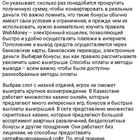
Он указывает, сколько раз понадобится прокрутить
полученную сумму, чтобы конвертировать в реальные
деньги. Но важно помнить, что такие бонусы обычно
имеют свои условия и ограничения, и прежде чем их
использовать, нужно внимательно изучить правила.
WebMoney – электронный кошелек, позволяющий
быстро и удобно осуществлять платежи в интернете.
Пополнение и вывод средств осуществляется через
банковские карты, банковские переводы, электронные
деньги. Выбирая бонусы, вы как правило рассчитываете
увеличить шанс выигрыша. Способы оплаты и методы
вывода – всем важно, чтобы были доступны
разнообразные методы оплаты.
Выбрав слот с низкой отдачей, игрок не сможет
выиграть крупное вознаграждение. В Казахстане
работает множество казино онлайн, которые
предлагают много интересных игр, бонусов и быстрые
выплаты выигрышей. В сети представлено множество
скриптовых казино, которые предлагают большой
ассортимент азартных развлечений, бездепозитные
бонусы и другие поощрения. Они работают без
лицензии, не способны предоставить
сертифицированный софт. По этой причине