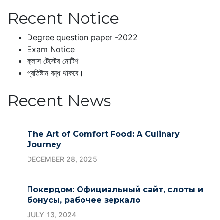
Recent Notice
Degree question paper -2022
Exam Notice
ক্লাস টেস্টের নোটিশ
প্রতিষ্টান বন্ধ থাকবে।
Recent News
The Art of Comfort Food: A Culinary
Journey
DECEMBER 28, 2025
Покердом: Официальный сайт, слоты и
бонусы, рабочее зеркало
JULY 13, 2024