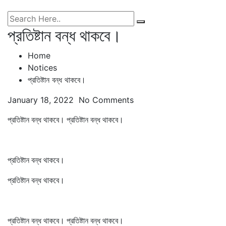
প্রতিষ্টান বন্ধ থাকবে।
Home
Notices
প্রতিষ্টান বন্ধ থাকবে।
Posted
January 18, 2022
No Comments
on
প্রতিষ্টান বন্ধ থাকবে। প্রতিষ্টান বন্ধ থাকবে।
প্রতিষ্টান বন্ধ থাকবে।
প্রতিষ্টান বন্ধ থাকবে।
প্রতিষ্টান বন্ধ থাকবে। প্রতিষ্টান বন্ধ থাকবে।