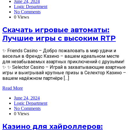
Posted
June 24, 2024
on
Logic Department
No Comments
0 Views
Скачать игровые автоматы:
Лучшие игры с высоким RTP
✨ Friends Casino – Добро пожаловать в мир удачи и
веселья в Френдс Казино – вашем идеальном месте
для незабываемых азартных приключений с друзьями!
✨ ✨ Selector Casino – Играй в захватывающие азартные
игры и выигрывай крупные призы в Селектор Казино –
вашем надёжном партнёре […]
Read More
Posted
June 24, 2024
on
Logic Department
No Comments
0 Views
Казино для хайроллеров: