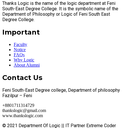
Thanks Logic is the name of the logic department at Feni
South-East Degree College. It is the symbolic name of the
Department of Philosophy or Logic of Feni South East
Degree College.
Important
Faculty
Notice
FAQs
Why Logic
About Alumni
Contact Us
Feni South-East Degree college, Department of philosophy
Fazilpur – Feni
+8801711314729
thankslogic@gmail.com
www.thankslogic.com
© 2021 Department Of Logic || IT Partner Extreme Coder