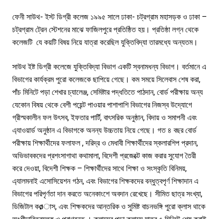
ফেনী সাউথ- ইস্ট ডিগ্রী কলেজ ১৯৯৫ সালে ঢাকা- চট্রগ্রাম মহাসড়ক ও ঢাকা –
চট্রগ্রাম ট্রেন স্টেশনের মাঝে ফাজিলপুরে প্রতিষ্ঠিত হয়। প্রতিষ্ঠা লগ্ন থেকে
কলেজটি যে কয়টি বিষয় নিয়ে যাত্রা করেছিল যুক্তিবিদ্যা তারমধ্যে অন্যতম।
সাউথ ইষ্ট ডিগ্রী কলেজে যুক্তিবিদ্যা বিভাগ একটি স্বনামধন্য বিভাগ। বর্তমানে এ
বিভাগের কার্যক্রম পুরো কলেজকে ছাপিয়ে গেছে। কম সময়ে সিলেবাস শেষ করা,
পাঁচ মিনিটে পড়া শেখার চ্যালেঞ্জ, সেমিষ্টার পদ্ধতিতে পাঠদান, বোর্ড পরীক্ষায় অন্য
যেকোন বিষয় থেকে বেশী পয়েন্ট পাওয়ার পাশাপাশি বিভাগের নিজস্ব উদ্যোগে
গ্রীস্মকালীন ফল উৎসব, ইফতার পার্টি, বাৎসরিক অনুষ্ঠান, বিদায় ও সমাপনী এবং
এ্যাওয়ার্ড অনুষ্ঠান এ বিভাগকে অনন্য উচ্চতায় নিয়ে গেছে। গত ৪ বছর বোর্ড
পরীক্ষায় শিক্ষার্থীদের ফলাফল , দরিদ্র ও মেধাবী শিক্ষার্থীদের স্কলারশিপ প্রদান,
অভিভাবকদের প্রশংসাগাথা কথামালা, বিদেশী প্রজেক্টে কাজ করার সুযোগ তৈরী
করে দেওয়া, বিদেশী শিক্ষক – শিক্ষার্থীদের সাথে শিক্ষা ও সংস্কৃতি বিনিময়,
এ্যালমনাই এসোসিয়েশন গঠন, এবং বিভাগের শিক্ষকদের বন্ধুত্বপৃর্ণ শিক্ষাদান এ
বিভাগের পরিপৃর্ণতা দান করতে অনেকাংশে অবদান রেখেছে। সীমিত ছাত্র সংখ্যা,
ডিজিটাল কøাস, এবং শিক্ষকদের আন্তরিক ও সুমিষ্ট বাচনভঙ্গি পুরো ক্লাস থাকে